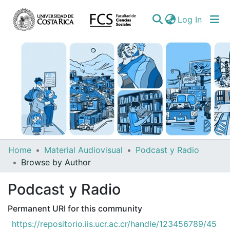
(curren
Log In
Communities
Home
Material Audiovisual
Podcast y Radio
&
Browse by Author
Collections
Podcast y Radio
All of DSpace
Permanent URI for this community
https://repositorio.iis.ucr.ac.cr/handle/123456789/45