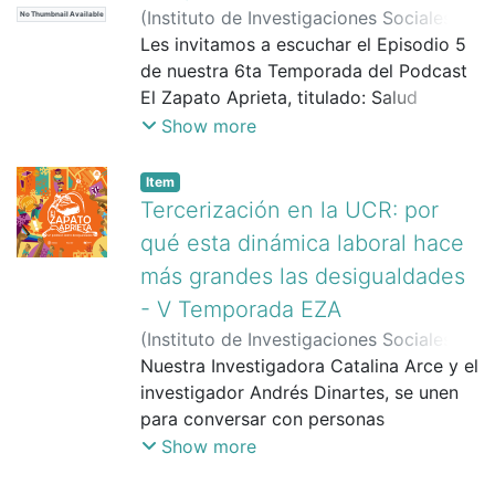
(
Instituto de Investigaciones Sociales
No Thumbnail Available
(IIS)
Les invitamos a escuchar el Episodio 5
,
18/10/2023
)
Arce Aguilar, Catalina
;
Azofeifa Ramos, Silvia
de nuestra 6ta Temporada del Podcast
;
Dinartes
Bogantes, Andrés
El Zapato Aprieta, titulado: Salud
mental desde una perspectiva
Show more
comunitaria.
¿La salud mental es un tema individual
Item
o un tema colectivo? En este episodio
Tercerización en la UCR: por
de El Zapato Aprieta, nuestras
qué esta dinámica laboral hace
investigadoras Catalina Arce, Silvia
más grandes las desigualdades
Azofeifa y Andrés Dinartes, se unen a
- V Temporada EZA
Paola Alfaro, quien recientemente
realizó una investigación en torno al
(
Instituto de Investigaciones Sociales
cierre de los espacios asilares del
(IIS)
Nuestra Investigadora Catalina Arce y el
,
24/11/2022
)
Arce Aguilar, Catalina
;
Hospital Nacional Psiquiátrico Manuel
Dinartes Bogantes, Andrés
investigador Andrés Dinartes, se unen
Antonio Chapuí y Torres, para
para conversar con personas
conversar al respecto desde una
trabajadoras de SELIME sobre sus
Show more
perspectiva de psicología integral.
experiencias laborales en la UCR, las