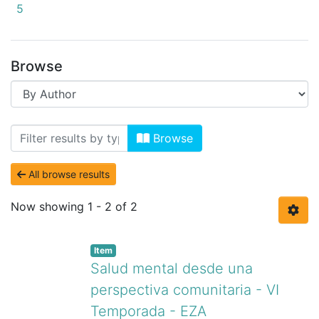
5
Browse
Browsing Podcast y Radio by Author "Ar
Browse
All browse results
Now showing
1 - 2 of 2
Item
Salud mental desde una
perspectiva comunitaria - VI
Temporada - EZA