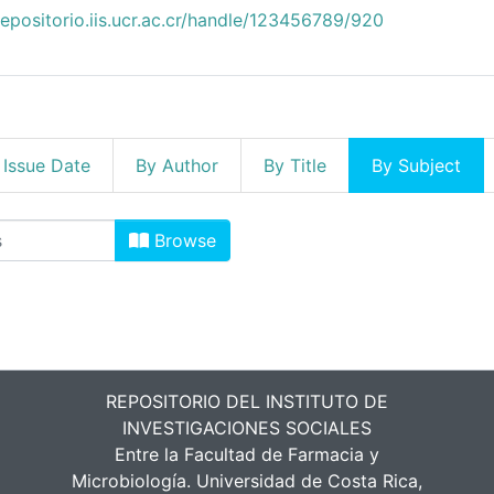
repositorio.iis.ucr.ac.cr/handle/123456789/920
 Issue Date
By Author
By Title
By Subject
igación by Subject "Datos de inve
Browse
REPOSITORIO DEL INSTITUTO DE
INVESTIGACIONES SOCIALES
Entre la Facultad de Farmacia y
Microbiología. Universidad de Costa Rica,