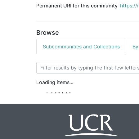
Permanent URI for this community
https://
Browse
Subcommunities and Collections
By
Browsing Datos de invest
Loading items...