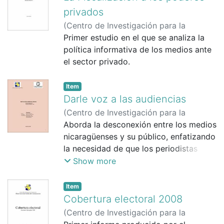
fenómeno del Managuacentrismo en los
privados
Medios de Comunicación en Nicaragua.
(
Centro de Investigación para la
Comunicación (CINCO)
Primer estudio en el que se analiza la
,
15/6/2010
)
política informativa de los medios ante
el sector privado.
Item
Darle voz a las audiencias
(
Centro de Investigación para la
Comunicación (CINCO)
Aborda la desconexión entre los medios
,
1/9/2009
)
nicaragüenses y su público, enfatizando
la necesidad de que los periodistas
conozcan a su audiencia para generar
Show more
impactos comunitarios positivos. Evalúa
mecanismos de participación como
Item
cartas al director, concluyendo que la
Cobertura electoral 2008
falta de recursos para estudios de
(
Centro de Investigación para la
audiencia y la sobre-politización de las