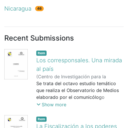
Nicaragua
46
Recent Submissions
Item
Los corresponsales. Una mirada
al país
(
Centro de Investigación para la
Comunicación (CINCO)
Se trata del octavo estudio temático
,
11/12/2009
)
que realiza el Observatorio de Medios
elaborado por el comunicólogo
Guillermo Rothschuh Villanueva y el
Show more
investigador Adrián Uriarte Bermúdez.
Los corresponsales. Una mirada al país
Item
es un análisis en retrospectiva sobre el
La Fiscalización a los poderes