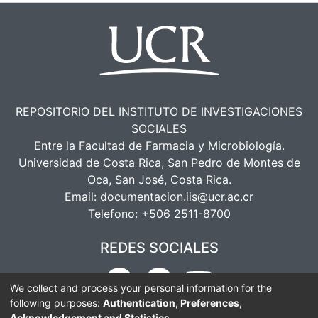
nacional”“. El informe comprende el
análisis de la estrategia de
comunicación del gobierno, la
publicidad estatal, el acceso a la
información pública, el contexto jurídico
y el abordaje de las elecciones
municipales del 2008. “
REPOSITORIO DEL INSTITUTO DE INVESTIGACIONES
SOCIALES
Entre la Facultad de Farmacia y Microbiología.
Universidad de Costa Rica, San Pedro de Montes de
Oca, San José, Costa Rica.
Email:
documentacion.iis@ucr.ac.cr
Telefono:
+506 2511-8700
REDES SOCIALES
We collect and process your personal information for the
following purposes:
Authentication, Preferences,
Acknowledgement and Statistics
.