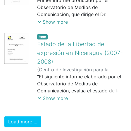
Comunicación (CINCO)
Primer informe producido por el
,
1/11/2008
)
agendas erosionan la confianza
Observatorio de Medios de
ciudadana.
Comunicación, que dirige el Dr.
Guillermo Rothschuh Villanueva. El
Show more
informe describe y analiza la forma en
que diferentes medios nacionales
Item
dieron cobertura a las elecciones
Estado de la Libertad de
municipales del 2008. El informe es un
expresión en Nicaragua (2007-
primer esfuerzo del Observatorio de
2008)
Medios para enriquecer el debate sobre
(
Centro de Investigación para la
las relaciones entre los medios y la
Comunicación (CINCO)
”El siguiente informe elaborado por el
,
1/3/2009
)
sociedad y su rol como actores
Observatorio de Medios de
políticos.
Comunicación, evalua el estado de la
Libertad de Expresión de Nicaragua
Show more
durante el período 2007-2008,
tomando como unidad de análisis la
estrategia de comunicación del llamado
Load more ...
gobierno de ““Unidad y reconciliación