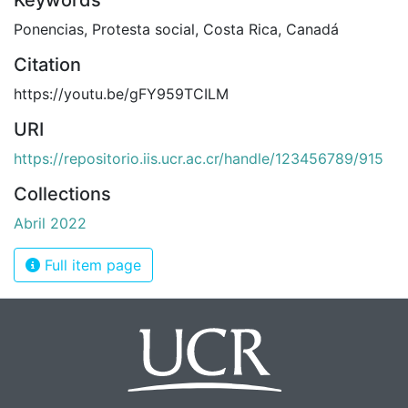
Keywords
Ponencias
,
Protesta social
,
Costa Rica
,
Canadá
Citation
https://youtu.be/gFY959TCILM
URI
https://repositorio.iis.ucr.ac.cr/handle/123456789/915
Collections
Abril 2022
Full item page