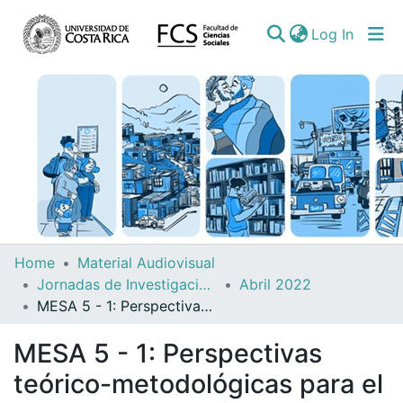
(curren
Log In
Communities
Home
Material Audiovisual
&
Jornadas de Investigación del IIS
Abril 2022
Collections
MESA 5 - 1: Perspectivas teórico-metodológicas para el estudio de la protesta social en CR y CA
All of DSpace
MESA 5 - 1: Perspectivas
teórico-metodológicas para el
Statistics