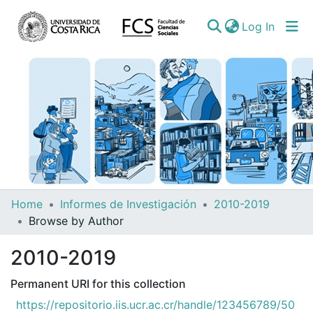
(curren
Log In
Communities
Home
Informes de Investigación
2010-2019
&
Browse by Author
Collections
2010-2019
All of DSpace
Permanent URI for this collection
https://repositorio.iis.ucr.ac.cr/handle/123456789/50