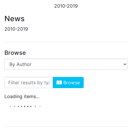
2010-2019
News
2010-2019
Browse
Browsing 2010-2019 by Author "Gherard
Browse
Loading items...