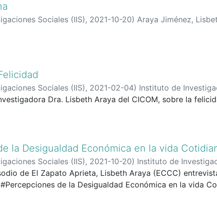
na
tigaciones Sociales (IIS)
,
2021-10-20
)
Araya Jiménez, Lisbe
Felicidad
tigaciones Sociales (IIS)
,
2021-02-04
)
Instituto de Investiga
investigadora Dra. Lisbeth Araya del CICOM, sobre la felici
Rodríguez Corrales, Gloriana
;
Chacón Roldán, Flory Karina
;
e la Desigualdad Económica en la vida Cotidia
tigaciones Sociales (IIS)
,
2021-10-20
)
Instituto de Investiga
odio de El Zapato Aprieta, Lisbeth Araya (ECCC) entrevist
García, Juan Diego
#Percepciones de la Desigualdad Económica en la vida Co
 es una producción del Programa de Acumulación, Distribuc