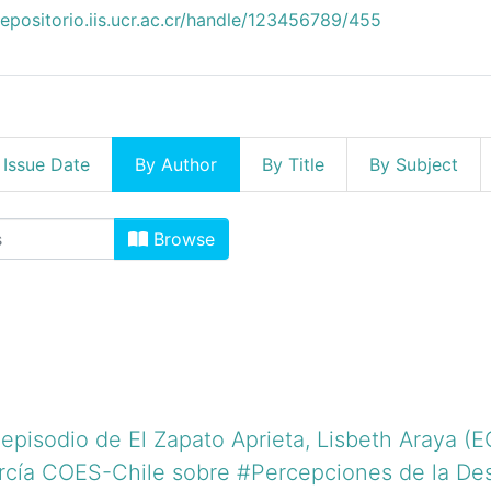
repositorio.iis.ucr.ac.cr/handle/123456789/455
 Issue Date
By Author
By Title
By Subject
o by Author "Araya Jiménez, Lisb
Browse
episodio de El Zapato Aprieta, Lisbeth Araya (EC
rcía COES-Chile sobre #Percepciones de la De