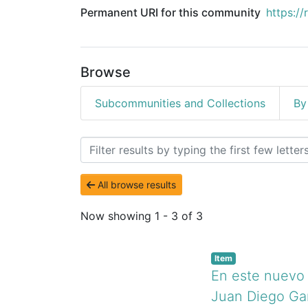
Permanent URI for this community
https://
Browse
Subcommunities and Collections
By
Browsing Podcast y Radi
All browse results
Now showing
1 - 3 of 3
Item
En este nuevo 
Juan Diego Ga