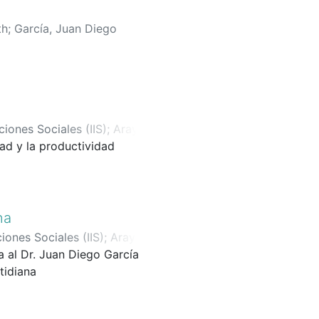
th
;
García, Juan Diego
ciones Sociales (IIS)
;
Araya
dad y la productividad
Acosta Salazar, Diana
na
ciones Sociales (IIS)
;
Araya
a al Dr. Juan Diego García
tidiana
ión y Desigualdad y el