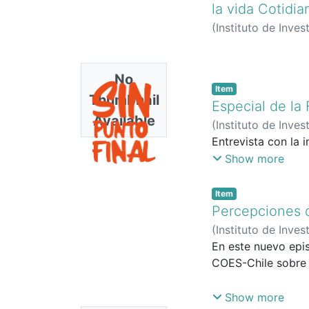
la vida Cotidia
(
Instituto de Inves
No
Item
Thumbnail
Especial de la 
Available
(
Instituto de Inves
Jiménez, Lisbeth
Entrevista con la 
;
Show more
Item
Percepciones d
(
Instituto de Inves
Jiménez, Lisbeth
En este nuevo epis
;
COES-Chile sobre 
El Zapato Aprieta
Show more