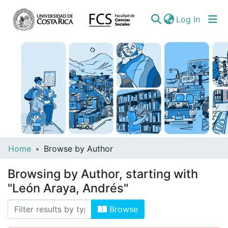
(curren
Log In
Communities
Home
Browse by Author
&
Browsing by Author, starting with
Collections
"León Araya, Andrés"
All of DSpace
Browse