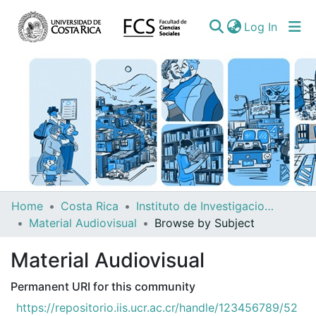
(curren
Log In
Communities
Home
Costa Rica
Instituto de Investigaciones Sociales (IIS)
&
Material Audiovisual
Browse by Subject
Collections
Material Audiovisual
All of DSpace
Permanent URI for this community
https://repositorio.iis.ucr.ac.cr/handle/123456789/52