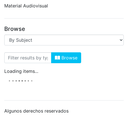
Material Audiovisual
Browse
Browsing Material Audiovisual by Subje
Browse
Loading items...
Algunos derechos reservados