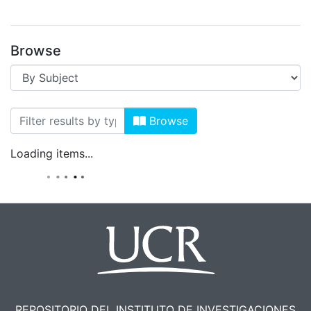
Browse
Browsing Café Radioactivo by Subject "
Browse
Loading items...
REPOSITORIO DEL INSTITUTO DE INVESTIGACIONES