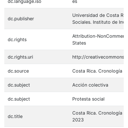
dc.language.iso
es
Universidad de Costa Ric
dc.publisher
Sociales. Instituto de Inv
Attribution-NonCommerci
dc.rights
States
dc.rights.uri
http://creativecommons.o
dc.source
Costa Rica. Cronología de
dc.subject
Acción colectiva
dc.subject
Protesta social
Costa Rica. Cronología de
dc.title
2023