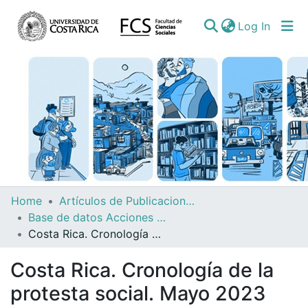
(curren
Log In
Communities
Home
Artículos de Publicaciones Períodicas
&
Base de datos Acciones Colectivas (Infogramas y cronologías)
Collections
Costa Rica. Cronología de la protesta social. Mayo 2023
All of DSpace
Costa Rica. Cronología de la
protesta social. Mayo 2023
Statistics