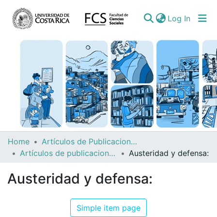
(curren
Log In
Communities
Home
Artículos de Publicaciones Períodicas
&
Artículos de publicaciones períodicas (revistas, boletines, diarios noticieros)
Austeridad y defensa:
Collections
Austeridad y defensa:
All of DSpace
Simple item page
Statistics