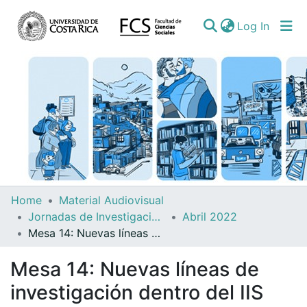
(curren
Log In
Communities
Home
Material Audiovisual
&
Jornadas de Investigación del IIS
Abril 2022
Collections
Mesa 14: Nuevas líneas de investigación dentro del IIS
All of DSpace
Mesa 14: Nuevas líneas de
investigación dentro del IIS
Statistics