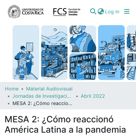
(curren
Log In
Communities
Home
Material Audiovisual
&
Jornadas de Investigación del IIS
Abril 2022
Collections
MESA 2: ¿Cómo reaccionó América Latina a la pandemia de la Covid-19 en política social?
All of DSpace
MESA 2: ¿Cómo reaccionó
América Latina a la pandemia
Statistics