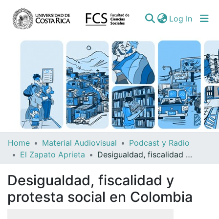
(curren
Log In
Communities
Home
Material Audiovisual
Podcast y Radio
&
El Zapato Aprieta
Desigualdad, fiscalidad y protesta social en Colombia
Collections
Desigualdad, fiscalidad y
All of DSpace
protesta social en Colombia
Statistics