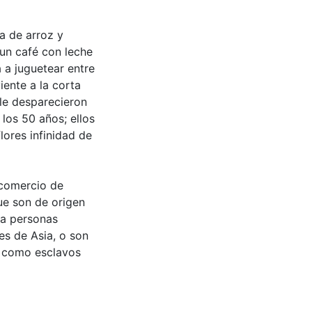
a de arroz y
un café con leche
a a juguetear entre
iente a la corta
lle desparecieron
los 50 años; ellos
lores infinidad de
, comercio de
ue son de origen
 a personas
es de Asia, o son
s como esclavos