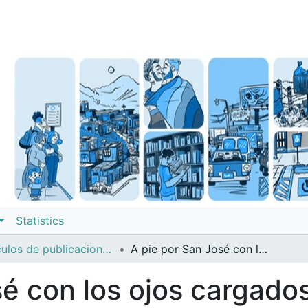
Statistics
Artículos de publicaciones períodicas (revistas, boletines, diarios noticieros)
A pie por San José con los ojos cargados de verde
sé con los ojos cargado