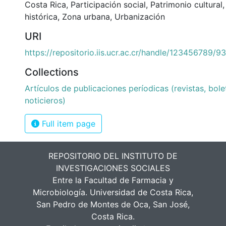
Costa Rica
,
Participación social
,
Patrimonio cultural
histórica
,
Zona urbana
,
Urbanización
URI
https://repositorio.iis.ucr.ac.cr/handle/123456789/9
Collections
Artículos de publicaciones períodicas (revistas, bolet
noticieros)
Full item page
REPOSITORIO DEL INSTITUTO DE
INVESTIGACIONES SOCIALES
Entre la Facultad de Farmacia y
Microbiología. Universidad de Costa Rica,
San Pedro de Montes de Oca, San José,
Costa Rica.