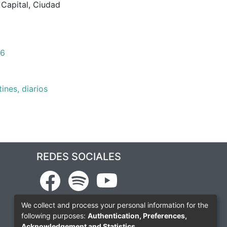
,
Capital
,
Ciudad
36
ines, diarios
REDES SOCIALES
We collect and process your personal information for the
following purposes:
Authentication, Preferences,
Acknowledgement and Statistics
.