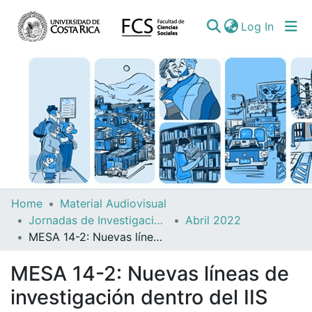
(curren
Log In
Communities
Home
Material Audiovisual
&
Jornadas de Investigación del IIS
Abril 2022
Collections
MESA 14-2: Nuevas líneas de investigación dentro del IIS
All of DSpace
MESA 14-2: Nuevas líneas de
investigación dentro del IIS
Statistics