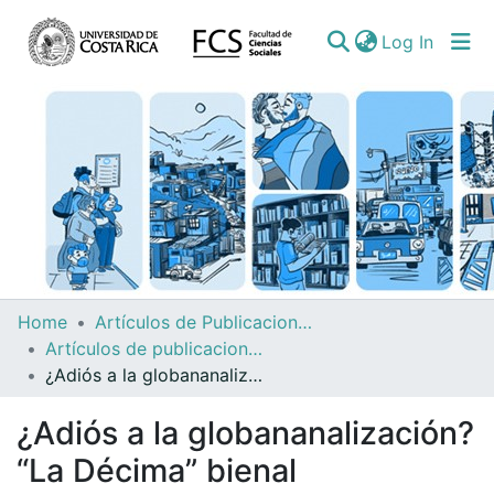
(curren
Log In
Communities
Home
Artículos de Publicaciones Períodicas
&
Artículos de publicaciones períodicas (revistas, boletines, diarios noticieros)
Collections
¿Adiós a la globananalización? “La Décima” bienal centroamericana y el campo artístico regional
All of DSpace
¿Adiós a la globananalización?
“La Décima” bienal
Statistics