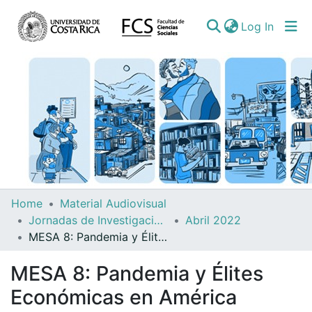
(curren
Log In
Communities
Home
Material Audiovisual
&
Jornadas de Investigación del IIS
Abril 2022
Collections
MESA 8: Pandemia y Élites Económicas en América Latina: Balances, Políticas Públicas e Influencia
All of DSpace
MESA 8: Pandemia y Élites
Económicas en América
Statistics