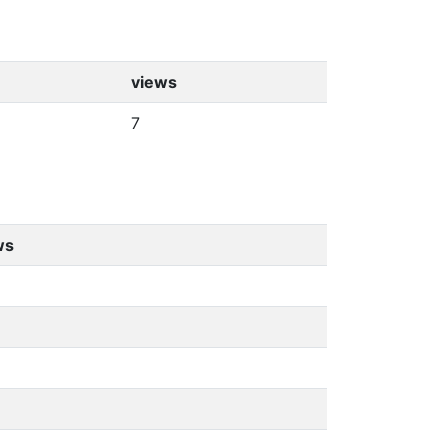
views
7
ws