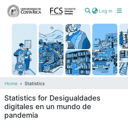
(curren
Log In
Communities
Home
Statistics
&
Statistics for Desigualdades
Collections
digitales en un mundo de
All of DSpace
pandemia