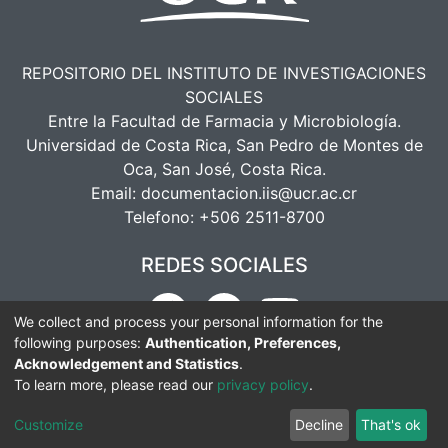
REPOSITORIO DEL INSTITUTO DE INVESTIGACIONES
SOCIALES
Entre la Facultad de Farmacia y Microbiología.
Universidad de Costa Rica, San Pedro de Montes de
Oca, San José, Costa Rica.
Email:
documentacion.iis@ucr.ac.cr
Telefono:
+506 2511-8700
REDES SOCIALES
We collect and process your personal information for the
following purposes:
Authentication, Preferences,
Acknowledgement and Statistics
.
To learn more, please read our
privacy policy
.
DSpace software
copyright © 2002-2026
LYRASIS
Cookie
Privacy
End User
Send
Customize
Decline
That's ok
settings
policy
Agreement
Feedback