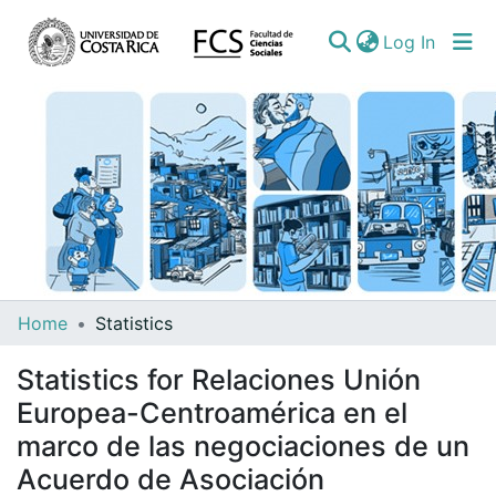
(curren
Log In
Communities
Home
Statistics
&
Statistics for Relaciones Unión
Collections
Europea-Centroamérica en el
All of DSpace
marco de las negociaciones de un
Acuerdo de Asociación