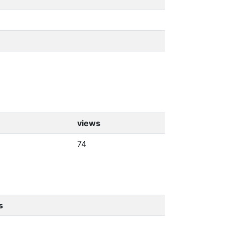
views
74
s