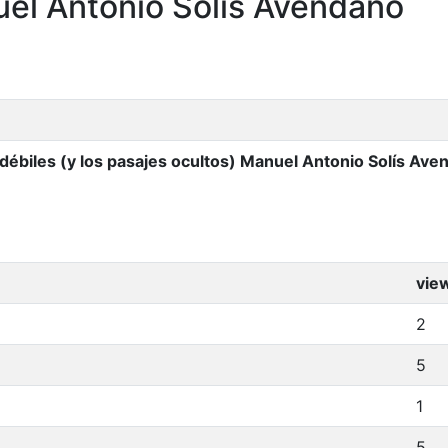
uel Antonio Solís Avendaño
 débiles (y los pasajes ocultos) Manuel Antonio Solís Av
vie
2
5
1
5