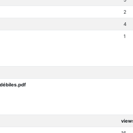
2
4
1
débiles.pdf
view