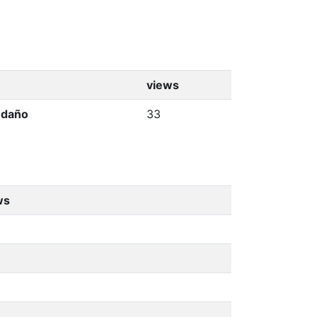
views
endaño
33
ws