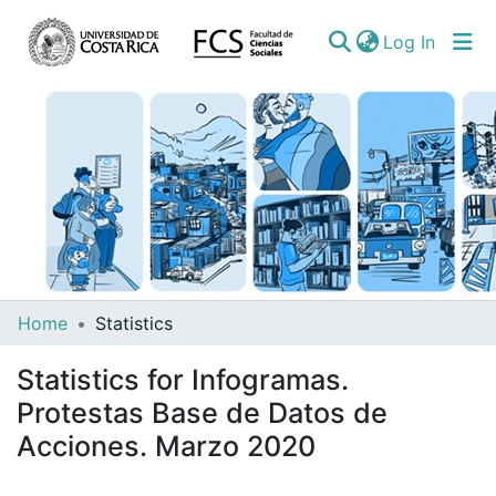
(curren
Log In
Communities
Home
Statistics
&
Statistics for Infogramas.
Collections
Protestas Base de Datos de
All of DSpace
Acciones. Marzo 2020