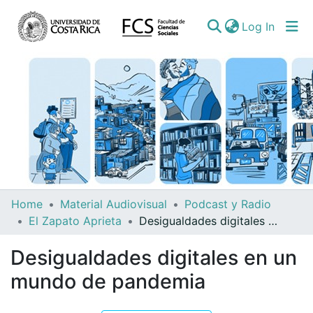
(curren
Log In
Communities
Home
Material Audiovisual
Podcast y Radio
&
El Zapato Aprieta
Desigualdades digitales en un mundo de pandemia
Collections
Desigualdades digitales en un
All of DSpace
mundo de pandemia
Statistics