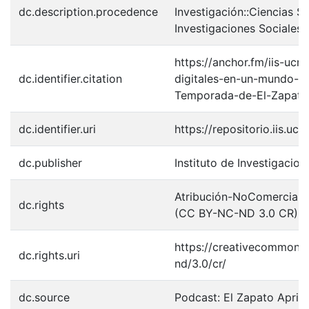
dc.description.procedence
Investigación::Ciencias So
Investigaciones Sociales (
https://anchor.fm/iis-ucr
dc.identifier.citation
digitales-en-un-mundo-de
Temporada-de-El-Zapato
dc.identifier.uri
https://repositorio.iis.u
dc.publisher
Instituto de Investigacion
Atribución-NoComercial-S
dc.rights
(CC BY-NC-ND 3.0 CR)
https://creativecommons.
dc.rights.uri
nd/3.0/cr/
dc.source
Podcast: El Zapato Apriet