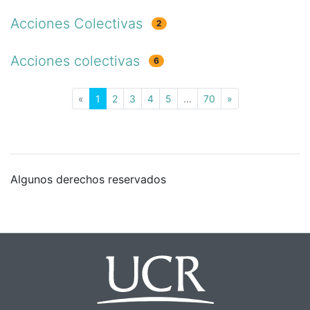
Acciones Colectivas
2
Acciones colectivas
6
(current)
«
1
2
3
4
5
...
70
»
Algunos derechos reservados