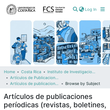
(curren
Log In
Communities
Home
Costa Rica
Instituto de Investigaciones Sociales (IIS)
&
Artículos de Publicaciones Períodicas
Collections
Artículos de publicaciones períodicas (revistas, boletines, diarios noticieros)
Browse by Subject
All of DSpace
Artículos de publicaciones
períodicas (revistas, boletines,