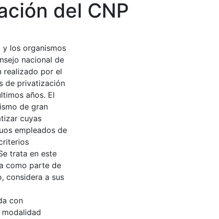
zación del CNP
o y los organismos
onsejo nacional de
 realizado por el
s de privatización
ltimos años. El
mismo de gran
atizar cuyas
iguos empleados de
riterios
e trata en este
gna como parte de
o, considera a sus
da con
a modalidad