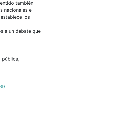
sentido también
s nacionales e
 establece los
os a un debate que
 pública
,
069