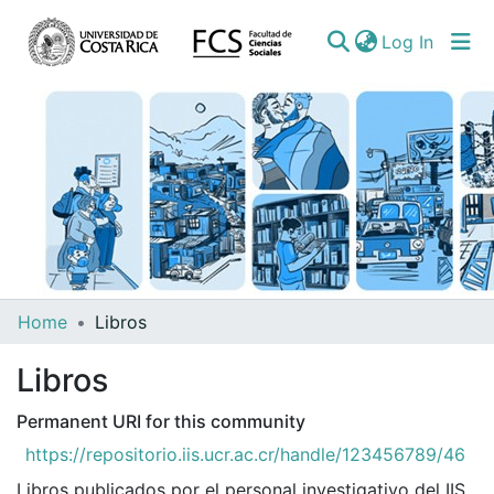
(curren
Log In
Communities
Home
Libros
&
Libros
Collections
All of DSpace
Permanent URI for this community
https://repositorio.iis.ucr.ac.cr/handle/123456789/46
Statistics
Libros publicados por el personal investigativo del IIS