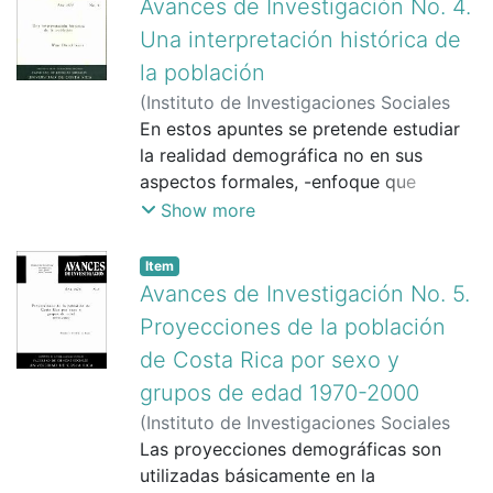
Avances de Investigación No. 4.
Una interpretación histórica de
la población
(
Instituto de Investigaciones Sociales
(IIS)
En estos apuntes se pretende estudiar
,
1975
)
Dierckxsens, Wim
la realidad demográfica no en sus
aspectos formales, -enfoque que
estudia la dinámica numérica de las
Show more
poblaciones, sus composiciones
cualitativas y la interrelación entre
Item
ambos-, sino como una realidad
Avances de Investigación No. 5.
histórico y concreta producida por el
Proyecciones de la población
hombre. 'Como animal y en el simple
de Costa Rica por sexo y
plano hiológico, el hombre sólo se
grupos de edad 1970-2000
reproduce; pero como el ente
engendrado va a participar de una
(
Instituto de Investigaciones Sociales
colectividad donde el mantenimiento de
(IIS)
Las proyecciones demográficas son
,
1975
)
Schmidt de Rojas, Annabelle
la vida está condicionado por un
utilizadas básicamente en la