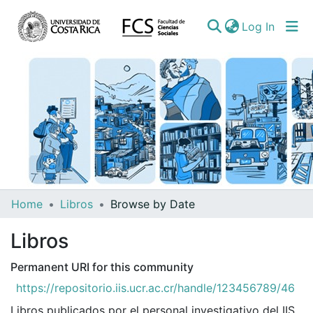
(curren
Log In
Communities
Home
Libros
Browse by Date
&
Libros
Collections
All of DSpace
Permanent URI for this community
https://repositorio.iis.ucr.ac.cr/handle/123456789/46
Libros publicados por el personal investigativo del IIS