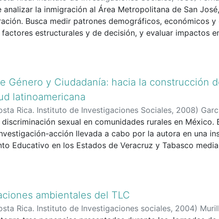
 analizar la inmigración al Área Metropolitana de San José
ración. Busca medir patrones demográficos, económicos y c
ar factores estructurales y de decisión, y evaluar impactos 
ios de caso.
e Género y Ciudadanía: hacia la construcción 
tud latinoamericana
sta Rica. Instituto de Investigaciones Sociales
,
2008
)
Garc
 discriminación sexual en comunidades rurales en México. E
investigación-acción llevada a cabo por la autora en una in
to Educativo en los Estados de Veracruz y Tabasco mediant
 Ejercicio de mi ciudadanía", promovió con buenos resulta
r hacia la equidad de género partiendo de las reflexiones 
ntes. Este documento se presenta en el marco del Seminari
IIS en 2008.
aciones ambientales del TLC
sta Rica. Instituto de Investigaciones sociales
,
2004
)
Muril