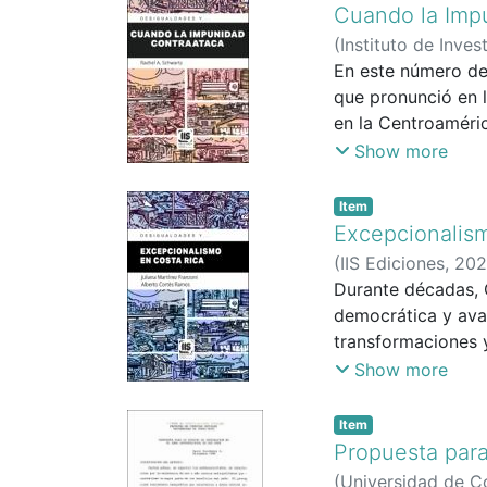
Así, las políticas
Cuando la Imp
domésticamente.
(
Instituto de Inves
En este número de
que pronunció en 
en la Centroaméric
región.
Show more
Item
Excepcionalis
(
IIS Ediciones
,
202
Durante décadas, 
democrática y avan
transformaciones y
crítico, las autor
Show more
límites, así como 
Item
Una obra que invit
Propuesta para
transformación.
(
Universidad de Co