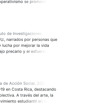
ooperativismo se promovió
sobre el video "Agua, tierra y
n escasa participación
, principalmente en ahorro y
a y Puntarenas. El documento
to.
tuto de Investigaciones
UU., narrados por personas que
y lucha por mejorar la vida
ajo precario y el esfuerzo por
familias por su valentía y
ia de Acción Social
,
2021-10
)
019 en Costa Rica, destacando
lcazar Fallas, Alejandro
;
Leal,
lectiva. A través del arte, la
Camacho Varela, Camilo
;
vimiento estudiantil en la
Mariano