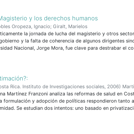
Magisterio y los derechos humanos
bles Oropeza, Ignacio
;
Giralt, Marielos
ríticamente la jornada de lucha del magisterio y otros secto
 gobierno y la falta de coherencia de algunos dirigentes sind
rsidad Nacional, Jorge Mora, fue clave para destrabar el c
ialmente de la rechazada anteriormente por las bases magist
agosto como un intento de intimidar a la población y desacre
mas para los responsables. A pesar de ello, se valora la 
aciones históricas y mantener sus demandas con dignidad. 
timación?:
ntar al gobierno a negociar y se incluyó el tema de pensio
sta Rica. Instituto de Investigaciones sociales
,
2006
)
Martí
oblemas sustanciales. La huelga se depuso sin avances con
iana Martínez Franzoni analiza las reformas de salud en Cos
imiento social debilitado. Se cuestiona la rapidez con la q
 formulación y adopción de políticas respondieron tanto a
acional que podría haber fortalecido la presión. Finalment
midad. Se estudian dos intentos: uno basado en privatizaci
icos, el resultado fue insuficiente frente a la magnitud del 
ulada dentro del sector público. El texto concluye que part
cionales y elites tecnoburocráticas fueron influyentes pero 
pesaron las agendas internacionales disponibles y su adapt