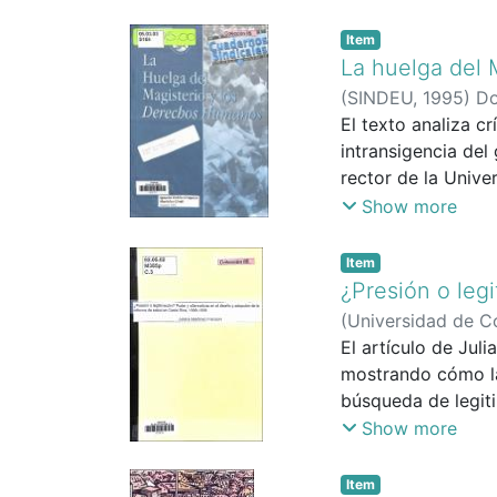
Item
La huelga del 
(
SINDEU
,
1995
)
Do
El texto analiza c
intransigencia del
rector de la Unive
no difería sustanc
Show more
policial del 7 de 
consecuencias míni
Item
que logró moviliz
¿Presión o legi
aunque se logró se
(
Universidad de Co
resolvieron los pr
El artículo de Jul
golpeadas y al mov
mostrando cómo la
antes de un paro n
búsqueda de legiti
hubo logros simból
en competencia reg
Show more
generadas.
financieras interna
reformas; también 
Item