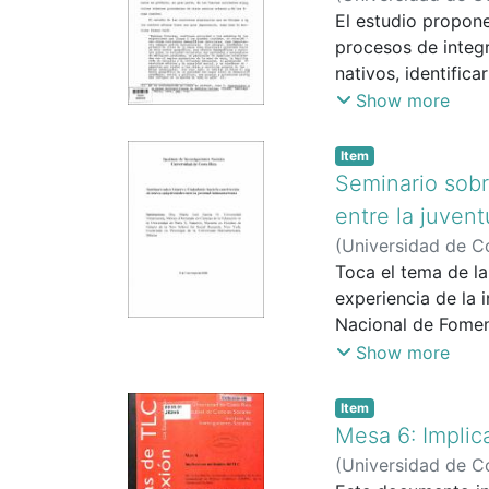
El estudio propone
procesos de integ
nativos, identific
encuestas y estud
Show more
Item
Seminario sobr
entre la juven
(
Universidad de Co
Toca el tema de la
experiencia de la 
Nacional de Fomen
de Género desde el
Show more
permitieron avanza
jóvenes participa
Item
organizado por el 
Mesa 6: Implic
(
Universidad de Co