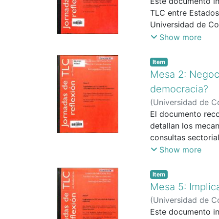
Rojas, Isaac
Este documento in
TLC entre Estados 
Universidad de Cos
acuerdo comercial.
Show more
actualmente en la 
se da en función d
Item
implicaciones de 
Mesa 2: Negoci
responsabilidad qu
democracia?
en caso de incumpl
(
Universidad de Co
pues atraviesa otr
El documento reco
los servicios y ot
detallan los meca
ambiente, para ref
consultas sectoria
tratado en materia
participación ciu
Show more
legislación nacion
generando dudas s
cuanto a las sanci
costarricense.
Item
Finalmente, la ter
Mesa 5: Implic
ambiental dentro 
(
Universidad de Co
preocupación genui
Rodríguez, Silvia
Este documento in
;
ambiental, en térm