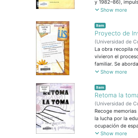
y 1982–86), impul
académico.
se estudia el pequ
desde el Estado c
Show more
algo más" product
comunitaria en sus
crédito, servicios
Item
subraya la necesid
Proyecto de In
(
Universidad de Co
Sociales (UCR)
La obra recopila 
vivieron el proces
familiar. Se abord
mantener los víncu
Show more
resiliencia.
Item
Retoma la tom
(
Universidad de Co
Villena Fiengo, Se
Recoge memorias g
Katherine
la lucha por la edu
;
Wing Ch
Villegas Zúñiga , M
ocupación de espac
defensa de derech
Show more