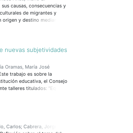
, sus causas, consecuencias y
ulturales de migrantes y
en origen y destino mediante
de nuevas subjetividades
ía Oramas, María José
ste trabajo es sobre la
stitución educativa, el Consejo
e talleres titulados: "Equidad
dos, estrategias de acción que
y propuestas de los y las
o sobre Género y Ciudadanía,
lo, Carlos
;
Cabrera, Jorge
;