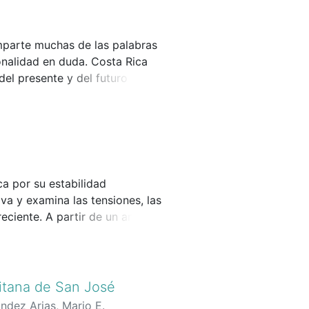
os externos procesados
mparte muchas de las palabras
onalidad en duda. Costa Rica
el presente y del futuro de la
a por su estabilidad
va y examina las tensiones, las
ciente. A partir de un análisis
costarricense, sus logros y sus
l futuro de una sociedad en
litana de San José
ndez Arias, Mario E.