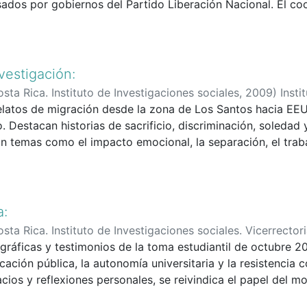
sados por gobiernos del Partido Liberación Nacional. El c
eño productor en los asentamientos del PRAT y se comenta 
omo herramienta de democratización económica, aunque co
o del estudio.
 inicios. A julio de 1989, existían 466 cooperativas activas
 múltiples y agricultura, concentradas en San José, Alajuel
ad de consolidar el movimiento para evitar su debilitamien
vestigación:
sta Rica. Instituto de Investigaciones sociales
,
2009
)
Insti
relatos de migración desde la zona de Los Santos hacia EE
o. Destacan historias de sacrificio, discriminación, soledad 
an temas como el impacto emocional, la separación, el trab
los afectivos. El libro rinde homenaje a los migrantes y sus 
a:
sta Rica. Instituto de Investigaciones sociales. Vicerrector
rgio Edgar
ráficas y testimonios de la toma estudiantil de octubre 2
;
Jara Zúñiga, Sthefanny
;
Trejos Dover, Rodolfo
;
Á
cación pública, la autonomía universitaria y la resistencia co
ing Díaz, Carlos
;
Zagt Hernández, Pablo
;
Sánchez, Naomi
;
arialina
ios y reflexiones personales, se reivindica el papel del mo
;
Álvarez, Melissa
;
Rosmarinus, Elena
;
Arce Solano, 
os y la construcción de memoria social.