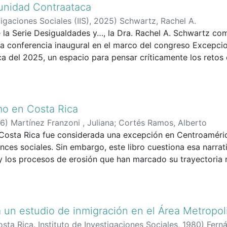
 resultaron de una combinación de intereses, ideas y model
unidad Contraataca
tigaciones Sociales (IIS)
,
2025
)
Schwartz, Rachel A.
 la Serie Desigualdades y…, la Dra. Rachel A. Schwartz co
la conferencia inaugural en el marco del congreso Excepci
a del 2025, un espacio para pensar críticamente los retos d
mo en Costa Rica
6
)
Martínez Franzoni , Juliana
;
Cortés Ramos, Alberto
Costa Rica fue considerada una excepción en Centroaméric
ces sociales. Sin embargo, este libro cuestiona esa narrati
 los procesos de erosión que han marcado su trayectoria re
ías exploran los fundamentos históricos del excepcionalismo 
los desafíos actuales que enfrenta la democracia en el país.
a a repensar el pasado, comprender el presente y debatir e
 un estudio de inmigración en el Área Metropo
sta Rica. Instituto de Investigaciones Sociales
,
1980
)
Ferná