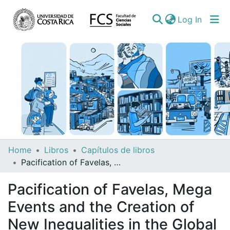
(curren
Log In
Communities
Home
Libros
Capítulos de libros
&
Pacification of Favelas, Mega Events and the Creation of New Inequalities in the Global South: The Case of Rio de Janeiro. En: Agostino Petrillo & Paola Bellaviti, Editors. Sustainable Urban Development and Globalization New stretegies for new challenges- With a focus on the Global Sout
Collections
Pacification of Favelas, Mega
All of DSpace
Events and the Creation of
New Inequalities in the Global
Statistics