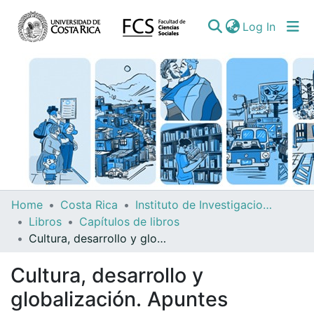
(curren
Log In
Communities
Home
Costa Rica
Instituto de Investigaciones Sociales (IIS)
&
Libros
Capítulos de libros
Collections
Cultura, desarrollo y globalización. Apuntes teóricos para una discusión urgente (2007)
All of DSpace
Cultura, desarrollo y
globalización. Apuntes
Statistics